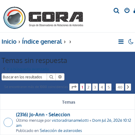
B
u
s
c
Inicio
Índice general
a
r
Temas sin respuesta
Ir a búsqueda avanzada
Buscar
Búsqueda avanzada
Página
1
de
40
Se encontraron más de 1000 coincidencias
1
2
3
4
5
40
…
S
Temas
(2316) Jo-Ann - Seleccion
Último mensaje por
victoradrianamelotti
«
Dom Jul 26, 2026 10:12
am
Publicado en
Selección de asteroides