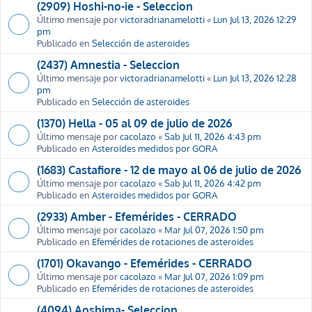
(2909) Hoshi-no-ie - Seleccion
Último mensaje por
victoradrianamelotti
«
Lun Jul 13, 2026 12:29
pm
Publicado en
Selección de asteroides
(2437) Amnestia - Seleccion
Último mensaje por
victoradrianamelotti
«
Lun Jul 13, 2026 12:28
pm
Publicado en
Selección de asteroides
(1370) Hella - 05 al 09 de julio de 2026
Último mensaje por
cacolazo
«
Sab Jul 11, 2026 4:43 pm
Publicado en
Asteroides medidos por GORA
(1683) Castafiore - 12 de mayo al 06 de julio de 2026
Último mensaje por
cacolazo
«
Sab Jul 11, 2026 4:42 pm
Publicado en
Asteroides medidos por GORA
(2933) Amber - Efemérides - CERRADO
Último mensaje por
cacolazo
«
Mar Jul 07, 2026 1:50 pm
Publicado en
Efemérides de rotaciones de asteroides
(1701) Okavango - Efemérides - CERRADO
Último mensaje por
cacolazo
«
Mar Jul 07, 2026 1:09 pm
Publicado en
Efemérides de rotaciones de asteroides
(4094) Aoshima- Seleccion