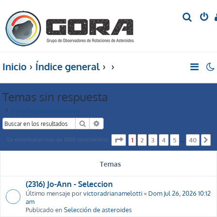
B
u
s
c
Inicio
Índice general
a
r
Temas sin respuesta
Ir a búsqueda avanzada
Buscar
Búsqueda avanzada
Página
1
de
40
Se encontraron más de 1000 coincidencias
1
2
3
4
5
40
…
S
Temas
(2316) Jo-Ann - Seleccion
Último mensaje por
victoradrianamelotti
«
Dom Jul 26, 2026 10:12
am
Publicado en
Selección de asteroides