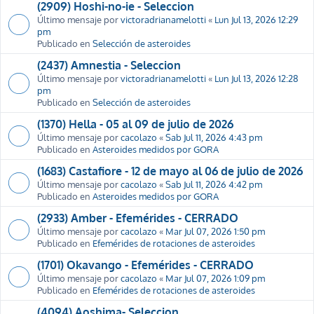
(2909) Hoshi-no-ie - Seleccion
Último mensaje por
victoradrianamelotti
«
Lun Jul 13, 2026 12:29
pm
Publicado en
Selección de asteroides
(2437) Amnestia - Seleccion
Último mensaje por
victoradrianamelotti
«
Lun Jul 13, 2026 12:28
pm
Publicado en
Selección de asteroides
(1370) Hella - 05 al 09 de julio de 2026
Último mensaje por
cacolazo
«
Sab Jul 11, 2026 4:43 pm
Publicado en
Asteroides medidos por GORA
(1683) Castafiore - 12 de mayo al 06 de julio de 2026
Último mensaje por
cacolazo
«
Sab Jul 11, 2026 4:42 pm
Publicado en
Asteroides medidos por GORA
(2933) Amber - Efemérides - CERRADO
Último mensaje por
cacolazo
«
Mar Jul 07, 2026 1:50 pm
Publicado en
Efemérides de rotaciones de asteroides
(1701) Okavango - Efemérides - CERRADO
Último mensaje por
cacolazo
«
Mar Jul 07, 2026 1:09 pm
Publicado en
Efemérides de rotaciones de asteroides
(4094) Aoshima- Seleccion