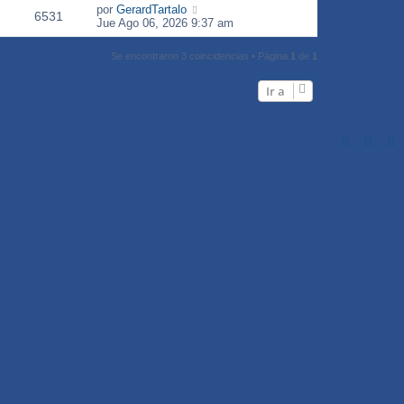
por
GerardTartalo
6531
Jue Ago 06, 2026 9:37 am
Se encontraron 3 coincidencias • Página
1
de
1
Ir a