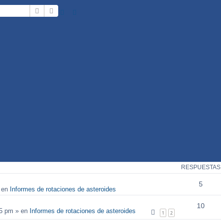
Buscar
Búsqueda avanzada
RESPUESTAS
5
 en
Informes de rotaciones de asteroides
10
25 pm
» en
Informes de rotaciones de asteroides
1
2