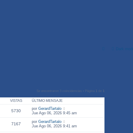
Dark mod
Se encontraron 3 coincidencias • Página
1
de
1
VISTAS
ÚLTIMO MENSAJE
por
GerardTartalo
5730
Jue Ago 06, 2026 9:45 am
por
GerardTartalo
7167
Jue Ago 06, 2026 9:41 am