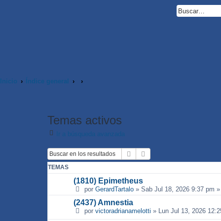
Inicio
Índice general
Temas activos
Ir a búsqueda avanzada
Buscar
Búsqueda avanzada
TEMAS
(1810) Epimetheus
por
GerardTartalo
»
Sab Jul 18, 2026 9:37 pm
»
(2437) Amnestia
por
victoradrianamelotti
»
Lun Jul 13, 2026 12: