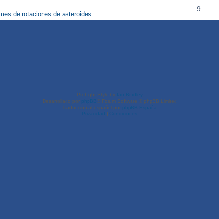
9
rmes de rotaciones de asteroides
ProLight Style by
Ian Bradley
Desarrollado por
phpBB
® Forum Software © phpBB Limited
Traducción al español por
phpBB España
Privacidad
|
Condiciones