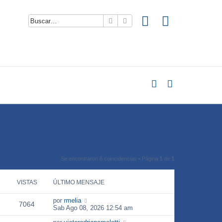
Buscar
Búsqueda avanzada
Se encontraron 6 coincidencias • Página
1
de
1
VISTAS
ÚLTIMO MENSAJE
por
rmelia
7064
Sab Ago 08, 2026 12:54 am