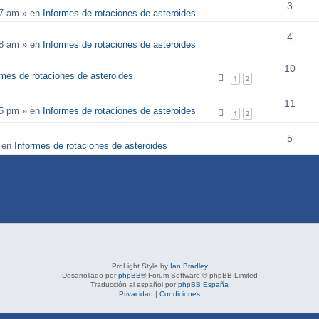
3
57 am
» en
Informes de rotaciones de asteroides
4
58 am
» en
Informes de rotaciones de asteroides
10
rmes de rotaciones de asteroides
1
2
11
25 pm
» en
Informes de rotaciones de asteroides
1
2
5
 en
Informes de rotaciones de asteroides
ProLight Style by
Ian Bradley
Desarrollado por
phpBB
® Forum Software © phpBB Limited
Traducción al español por
phpBB España
Privacidad
|
Condiciones