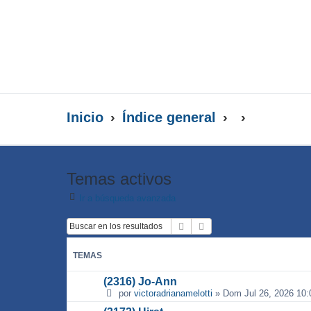
Inicio
Índice general
Temas activos
Ir a búsqueda avanzada
Buscar
Búsqueda avanzada
TEMAS
(2316) Jo-Ann
por
victoradrianamelotti
»
Dom Jul 26, 2026 10