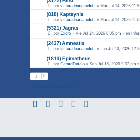
(3172) Hirst
por
victoradrianamelotti
»
Mar Jul 14, 2026 11:
(818) Kapteynia
por
victoradrianamelotti
»
Mar Jul 14, 2026 11:
(5321) Jagras
por
Exoro
»
Vie Jul 24, 2026 8:05 pm
» en
Info
(2437) Amnestia
por
victoradrianamelotti
»
Lun Jul 13, 2026 12:
(1810) Epimetheus
por
GerardTartalo
»
Sab Jul 18, 2026 9:37 pm
»
Ir a búsqueda avanzada