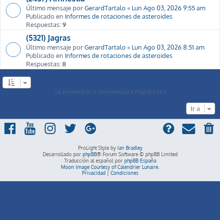
Último mensaje por
GerardTartalo
«
Lun Ago 03, 2026 9:55 am
Publicado en
Informes de rotaciones de asteroides
Respuestas:
9
(5321) Jagras
Último mensaje por
GerardTartalo
«
Lun Ago 03, 2026 8:51 am
Publicado en
Informes de rotaciones de asteroides
Respuestas:
8
Se encontraron 3 coincidencias • Página
1
de
1
Ir a
ProLight Style by
Ian Bradley
Desarrollado por
phpBB
® Forum Software © phpBB Limited
Traducción al español por
phpBB España
Moon Image Courtesy of Calendrier Lunaire.
Privacidad
|
Condiciones