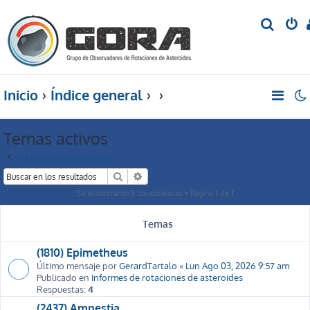
B
u
s
c
Inicio
Índice general
a
r
Temas activos
Ir a búsqueda avanzada
Buscar
Búsqueda avanzada
Se encontraron 3 coincidencias • Página
1
de
1
Temas
(1810) Epimetheus
Último mensaje por
GerardTartalo
«
Lun Ago 03, 2026 9:57 am
Publicado en
Informes de rotaciones de asteroides
Respuestas:
4
(2437) Amnestia