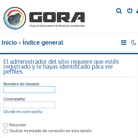
B
u
s
c
Inicio
Índice general
a
r
El administrador del sitio requiere que estés
registrado y te hayas identificado para ver
perfiles.
Nombre de Usuario:
Contraseña:
Olvidé mi contraseña
Recordar
Ocultar mi estado de conexión en esta sesión