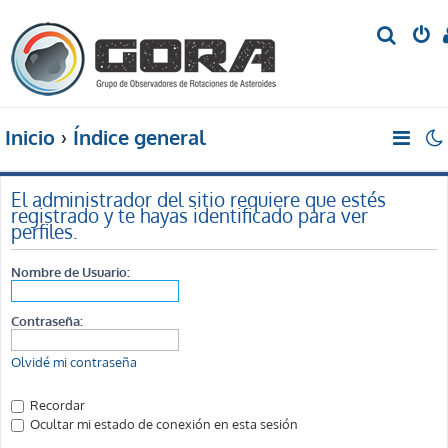
B
u
s
c
Inicio
Índice general
a
r
El administrador del sitio requiere que estés
registrado y te hayas identificado para ver
perfiles.
Nombre de Usuario:
Contraseña:
Olvidé mi contraseña
Recordar
Ocultar mi estado de conexión en esta sesión