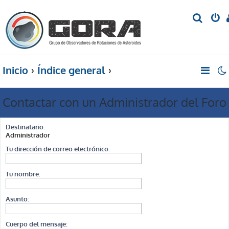
B
u
s
c
Inicio
Índice general
a
r
Contactar con un Administrador del Foro
Destinatario:
Administrador
Tu dirección de correo electrónico:
Tu nombre:
Asunto:
Cuerpo del mensaje: