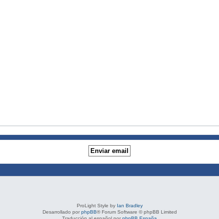
ProLight Style by
Ian Bradley
Desarrollado por
phpBB
® Forum Software © phpBB Limited
Traducción al español por
phpBB España