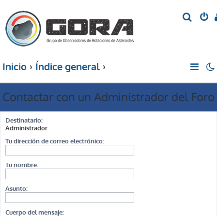
B
u
s
c
Inicio
Índice general
a
r
Contactar con un Administrador del Foro
Destinatario:
Administrador
Tu dirección de correo electrónico:
Tu nombre:
Asunto:
Cuerpo del mensaje: