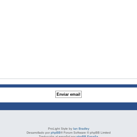
ProLight Style by
Ian Bradley
Desarrollado por
phpBB
® Forum Software © phpBB Limited
Traducción al español por
phpBB España