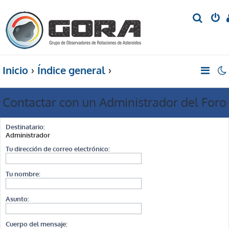
B
u
s
c
Inicio
Índice general
a
r
Contactar con un Administrador del Foro
Destinatario:
Administrador
Tu dirección de correo electrónico:
Tu nombre:
Asunto:
Cuerpo del mensaje: