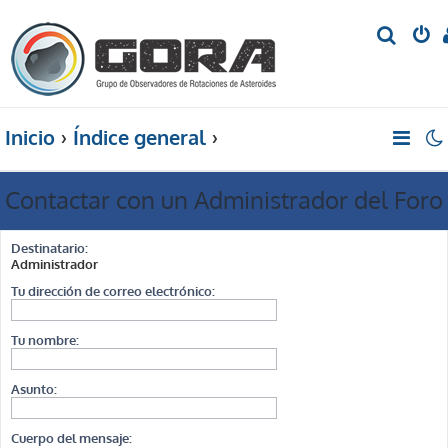
B
u
s
c
Inicio
Índice general
a
r
Contactar con un Administrador del Foro
Destinatario:
Administrador
Tu dirección de correo electrónico:
Tu nombre:
Asunto:
Cuerpo del mensaje: