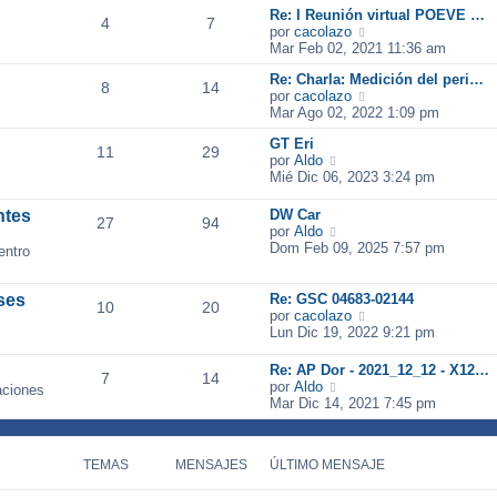
m
n
Re: I Reunión virtual POEVE …
4
7
o
s
V
por
cacolazo
m
a
e
Mar Feb 02, 2021 11:36 am
e
j
r
n
Re: Charla: Medición del peri…
e
ú
8
14
s
V
por
cacolazo
l
a
e
Mar Ago 02, 2022 1:09 pm
t
j
r
i
GT Eri
e
ú
m
11
29
V
por
Aldo
l
o
e
Mié Dic 06, 2023 3:24 pm
t
m
r
i
e
ú
m
n
ntes
DW Car
27
94
l
o
V
s
por
Aldo
t
m
e
a
Dom Feb 09, 2025 7:57 pm
entro
i
e
r
j
m
n
ú
e
o
s
l
ses
Re: GSC 04683-02144
10
20
m
a
t
V
por
cacolazo
e
j
i
e
Lun Dic 19, 2022 9:21 pm
n
e
m
r
s
o
ú
Re: AP Dor - 2021_12_12 - X12…
a
7
14
m
l
V
por
Aldo
aciones
j
e
t
e
Mar Dic 14, 2021 7:45 pm
e
n
i
r
s
m
ú
a
o
l
j
m
TEMAS
MENSAJES
ÚLTIMO MENSAJE
t
e
e
i