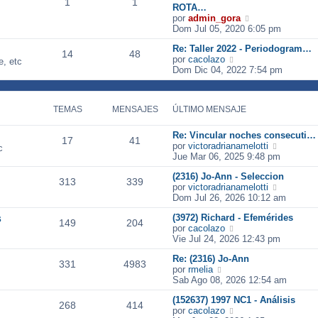
1
1
ROTA…
V
por
admin_gora
e
Dom Jul 05, 2020 6:05 pm
r
Re: Taller 2022 - Periodogram…
ú
14
48
V
por
cacolazo
l
e, etc
e
Dom Dic 04, 2022 7:54 pm
t
r
i
ú
m
l
o
TEMAS
MENSAJES
ÚLTIMO MENSAJE
t
m
i
e
m
n
Re: Vincular noches consecuti…
17
41
o
s
V
por
victoradrianamelotti
c
m
a
e
Jue Mar 06, 2025 9:48 pm
e
j
r
n
(2316) Jo-Ann - Seleccion
e
ú
313
339
s
V
por
victoradrianamelotti
l
a
e
Dom Jul 26, 2026 10:12 am
t
j
r
i
s
(3972) Richard - Efemérides
e
ú
m
149
204
V
por
cacolazo
l
o
e
Vie Jul 24, 2026 12:43 pm
t
m
r
i
e
Re: (2316) Jo-Ann
ú
m
n
331
4983
V
por
rmelia
l
o
s
e
Sab Ago 08, 2026 12:54 am
t
m
a
r
i
e
j
(152637) 1997 NC1 - Análisis
ú
m
n
268
414
e
V
por
cacolazo
l
o
s