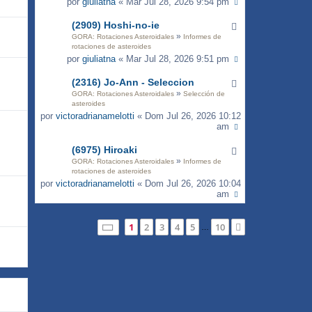
por
giuliatna
« Mar Jul 28, 2026 9:54 pm
(2909) Hoshi-no-ie
»
GORA: Rotaciones Asteroidales
Informes de
rotaciones de asteroides
por
giuliatna
« Mar Jul 28, 2026 9:51 pm
(2316) Jo-Ann - Seleccion
»
GORA: Rotaciones Asteroidales
Selección de
asteroides
por
victoradrianamelotti
« Dom Jul 26, 2026 10:12
am
(6975) Hiroaki
»
GORA: Rotaciones Asteroidales
Informes de
rotaciones de asteroides
por
victoradrianamelotti
« Dom Jul 26, 2026 10:04
am
Página
1
de
10
1
2
3
4
5
10
Siguiente
…