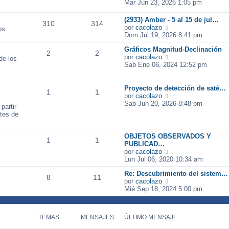
e
Mar Jun 23, 2026 1:05 pm
t
m
a
r
i
e
j
ú
m
n
(2933) Amber - 5 al 15 de jul…
e
310
314
l
o
s
V
por
cacolazo
os
t
m
a
e
Dom Jul 19, 2026 8:41 pm
i
e
j
r
m
n
Gráficos Magnitud-Declinación
e
ú
2
2
o
s
V
por
cacolazo
l
de los
m
a
e
Sab Ene 06, 2024 12:52 pm
t
e
j
r
i
n
e
ú
m
s
l
Proyecto de detección de saté…
o
1
1
a
t
V
por
cacolazo
m
j
i
e
Sab Jun 20, 2026 8:48 pm
e
partir
e
m
r
n
ntes de
o
ú
s
m
l
a
e
t
j
OBJETOS OBSERVADOS Y
1
1
n
i
e
PUBLICAD…
s
m
V
por
cacolazo
a
o
e
Lun Jul 06, 2020 10:34 am
j
m
r
e
e
Re: Descubrimiento del sistem…
ú
8
11
n
V
por
cacolazo
l
s
e
Mié Sep 18, 2024 5:00 pm
t
a
r
i
j
ú
m
e
l
o
TEMAS
MENSAJES
ÚLTIMO MENSAJE
t
m
i
e