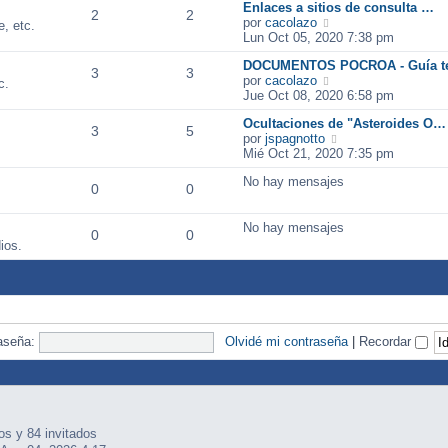
n
m
Enlaces a sitios de consulta …
2
2
s
o
V
por
cacolazo
, etc.
a
m
e
Lun Oct 05, 2020 7:38 pm
j
e
r
e
n
DOCUMENTOS POCROA - Guía t
ú
3
3
s
V
por
cacolazo
l
c.
a
e
Jue Oct 08, 2020 6:58 pm
t
j
r
i
Ocultaciones de "Asteroides O…
e
ú
m
3
5
V
por
jspagnotto
l
o
e
Mié Oct 21, 2020 7:35 pm
t
m
r
i
e
No hay mensajes
ú
m
n
0
0
l
o
s
t
m
a
No hay mensajes
i
e
j
0
0
m
n
ios.
e
o
s
m
a
e
j
n
e
s
a
aseña:
Olvidé mi contraseña
|
Recordar
j
e
os y 84 invitados