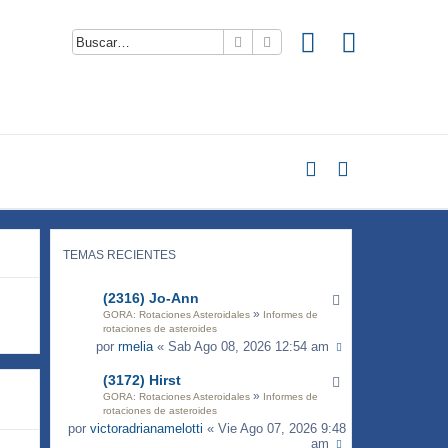
Buscar
Búsqueda avanzada
TEMAS RECIENTES
(2316) Jo-Ann
»
GORA: Rotaciones Asteroidales
Informes de
rotaciones de asteroides
por
rmelia
« Sab Ago 08, 2026 12:54 am
(3172) Hirst
»
GORA: Rotaciones Asteroidales
Informes de
rotaciones de asteroides
por
victoradrianamelotti
« Vie Ago 07, 2026 9:48
am