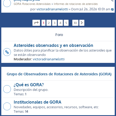
»
GORA: Rotaciones Asteroidales
Informes de rotaciones de asteroides
por
victoradrianamelotti
« Dom Jul 26, 2026 10:01 am
Página
1
de
10
1
2
3
4
5
10
…
Siguiente
Foro
Asteroides observados y en observación
Datos útiles para planificar la observación de los asteroides que
se están observando
Moderador:
victoradrianamelotti
Grupo de Observadores de Rotaciones de Asteroides (GORA)
¿Qué es GORA?
Descripción del grupo.
Temas:
1
Institucionales de GORA
Novedades, equipos, accesorios, recursos, software, etc
Temas:
14