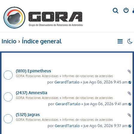
B
u
s
c
Inicio
Índice general
a
r
(1810) Epimetheus
»
GORA: Rotaciones Asteroidales
Informes de rotaciones de asteroides
por
GerardTartalo
« Jue Ago 06, 2026 9:45 am
(2437) Amnestia
»
GORA: Rotaciones Asteroidales
Informes de rotaciones de asteroides
por
GerardTartalo
« Jue Ago 06, 2026 9:41 am
(5321) Jagras
»
GORA: Rotaciones Asteroidales
Informes de rotaciones de asteroides
por
GerardTartalo
« Jue Ago 06, 2026 9:37 am