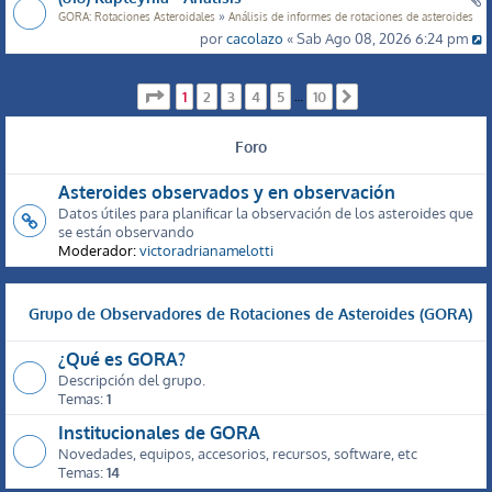
»
GORA: Rotaciones Asteroidales
Análisis de informes de rotaciones de asteroides
por
cacolazo
« Sab Ago 08, 2026 6:24 pm
Página
1
de
10
1
2
3
4
5
10
…
Siguiente
Foro
Asteroides observados y en observación
Datos útiles para planificar la observación de los asteroides que
se están observando
Moderador:
victoradrianamelotti
Grupo de Observadores de Rotaciones de Asteroides (GORA)
¿Qué es GORA?
Descripción del grupo.
Temas:
1
Institucionales de GORA
Novedades, equipos, accesorios, recursos, software, etc
Temas:
14