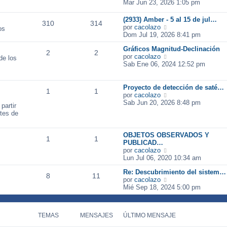
e
Mar Jun 23, 2026 1:05 pm
t
m
a
r
i
e
j
ú
m
n
(2933) Amber - 5 al 15 de jul…
e
310
314
l
o
s
V
por
cacolazo
os
t
m
a
e
Dom Jul 19, 2026 8:41 pm
i
e
j
r
m
n
Gráficos Magnitud-Declinación
e
ú
2
2
o
V
s
por
cacolazo
l
de los
m
e
a
Sab Ene 06, 2024 12:52 pm
t
e
r
j
i
n
ú
e
m
s
l
Proyecto de detección de saté…
o
1
1
a
t
V
por
cacolazo
m
j
i
e
Sab Jun 20, 2026 8:48 pm
e
partir
e
m
r
n
ntes de
o
ú
s
m
l
a
e
t
j
OBJETOS OBSERVADOS Y
1
1
n
i
e
PUBLICAD…
s
m
V
por
cacolazo
a
o
e
Lun Jul 06, 2020 10:34 am
j
m
r
e
e
Re: Descubrimiento del sistem…
ú
8
11
n
V
por
cacolazo
l
s
e
Mié Sep 18, 2024 5:00 pm
t
a
r
i
j
ú
m
e
l
o
TEMAS
MENSAJES
ÚLTIMO MENSAJE
t
m
i
e