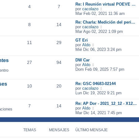
m
n
Re: I Reunión virtual POEVE …
4
7
o
s
V
por
cacolazo
m
a
e
Mar Feb 02, 2021 11:36 am
e
j
r
n
Re: Charla: Medición del peri…
e
ú
8
14
s
V
por
cacolazo
l
a
e
Mar Ago 02, 2022 1:09 pm
t
j
r
i
GT Eri
e
ú
m
11
29
V
por
Aldo
l
o
e
Mié Dic 06, 2023 3:24 pm
t
m
r
i
e
ú
m
n
ntes
DW Car
27
94
l
o
V
s
por
Aldo
t
m
e
a
Dom Feb 09, 2025 7:57 pm
entro
i
e
r
j
m
n
ú
e
o
s
l
ses
Re: GSC 04683-02144
10
20
m
a
t
V
por
cacolazo
e
j
i
e
Lun Dic 19, 2022 9:21 pm
n
e
m
r
s
o
ú
Re: AP Dor - 2021_12_12 - X12…
a
7
14
m
l
V
por
Aldo
aciones
j
e
t
e
Mar Dic 14, 2021 7:45 pm
e
n
i
r
s
m
ú
a
o
l
j
m
TEMAS
MENSAJES
ÚLTIMO MENSAJE
t
e
e
i