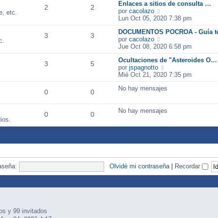
n
m
Enlaces a sitios de consulta …
2
2
s
o
V
por
cacolazo
, etc.
a
m
e
Lun Oct 05, 2020 7:38 pm
j
e
r
e
n
DOCUMENTOS POCROA - Guía t
ú
3
3
s
V
por
cacolazo
l
c.
a
e
Jue Oct 08, 2020 6:58 pm
t
j
r
i
Ocultaciones de "Asteroides O…
e
ú
m
3
5
V
por
jspagnotto
l
o
e
Mié Oct 21, 2020 7:35 pm
t
m
r
i
e
No hay mensajes
ú
m
n
0
0
l
o
s
t
m
a
No hay mensajes
i
e
j
0
0
m
n
ios.
e
o
s
m
a
e
j
n
e
s
a
aseña:
Olvidé mi contraseña
|
Recordar
j
e
os y 99 invitados