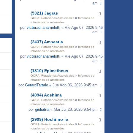
am
(5321) Jagras
»
GORA: Rotaciones Asteroidales
Informes de
rotaciones de asteroides
por
victoradrianamelotti
« Vie Ago 07, 2026 9:46
am
(2437) Amnestia
»
GORA: Rotaciones Asteroidales
Informes de
rotaciones de asteroides
por
victoradrianamelotti
« Vie Ago 07, 2026 9:45
am
(1810) Epimetheus
»
GORA: Rotaciones Asteroidales
Informes de
rotaciones de asteroides
por
GerardTartalo
« Jue Ago 06, 2026 9:45 am
(4094) Aoshima
»
GORA: Rotaciones Asteroidales
Informes de
rotaciones de asteroides
por
giuliatna
« Mar Jul 28, 2026 9:54 pm
(2909) Hoshi-no-ie
»
GORA: Rotaciones Asteroidales
Informes de
rotaciones de asteroides