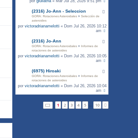
por
giuliatna
« Mar Jul 28, 2026 9:51 pm
(2316) Jo-Ann - Seleccion
»
GORA: Rotaciones Asteroidales
Selección de
asteroides
por
victoradrianamelotti
« Dom Jul 26, 2026 10:12
am
(2316) Jo-Ann
»
GORA: Rotaciones Asteroidales
Informes de
rotaciones de asteroides
por
victoradrianamelotti
« Dom Jul 26, 2026 10:05
am
(6975) Hiroaki
»
GORA: Rotaciones Asteroidales
Informes de
rotaciones de asteroides
por
victoradrianamelotti
« Dom Jul 26, 2026 10:04
am
Página
1
de
10
1
2
3
4
5
10
Siguiente
…