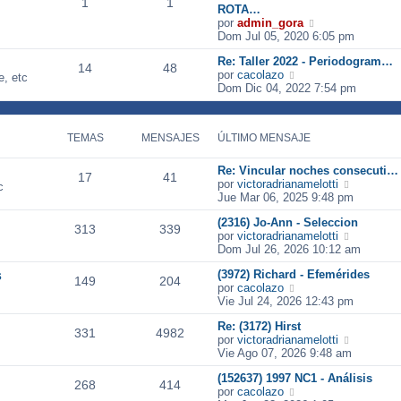
1
1
ROTA…
V
por
admin_gora
e
Dom Jul 05, 2020 6:05 pm
r
Re: Taller 2022 - Periodogram…
ú
14
48
V
por
cacolazo
l
e, etc
e
Dom Dic 04, 2022 7:54 pm
t
r
i
ú
m
l
o
TEMAS
MENSAJES
ÚLTIMO MENSAJE
t
m
i
e
m
n
Re: Vincular noches consecuti…
17
41
o
s
V
por
victoradrianamelotti
c
m
a
e
Jue Mar 06, 2025 9:48 pm
e
j
r
n
(2316) Jo-Ann - Seleccion
e
ú
313
339
s
V
por
victoradrianamelotti
l
a
e
Dom Jul 26, 2026 10:12 am
t
j
r
i
s
(3972) Richard - Efemérides
e
ú
m
149
204
V
por
cacolazo
l
o
e
Vie Jul 24, 2026 12:43 pm
t
m
r
i
e
Re: (3172) Hirst
ú
m
n
331
4982
V
por
victoradrianamelotti
l
o
s
e
Vie Ago 07, 2026 9:48 am
t
m
a
r
i
e
j
(152637) 1997 NC1 - Análisis
ú
m
n
268
414
e
V
por
cacolazo
l
o
s