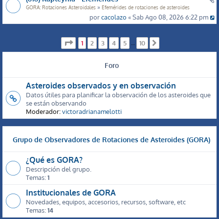
»
GORA: Rotaciones Asteroidales
Efemérides de rotaciones de asteroides
por
cacolazo
« Sab Ago 08, 2026 6:22 pm
Página
1
de
10
1
2
3
4
5
10
…
Siguiente
Foro
Asteroides observados y en observación
Datos útiles para planificar la observación de los asteroides que
se están observando
Moderador:
victoradrianamelotti
Grupo de Observadores de Rotaciones de Asteroides (GORA)
¿Qué es GORA?
Descripción del grupo.
Temas:
1
Institucionales de GORA
Novedades, equipos, accesorios, recursos, software, etc
Temas:
14