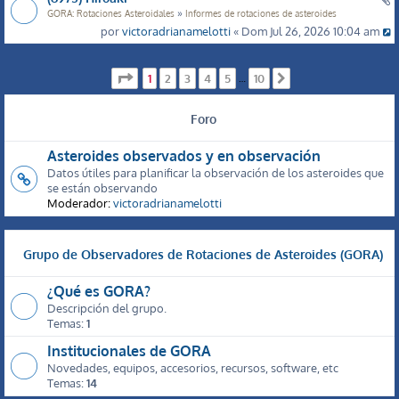
»
GORA: Rotaciones Asteroidales
Informes de rotaciones de asteroides
por
victoradrianamelotti
« Dom Jul 26, 2026 10:04 am
Página
1
de
10
1
2
3
4
5
10
…
Siguiente
Foro
Asteroides observados y en observación
Datos útiles para planificar la observación de los asteroides que
se están observando
Moderador:
victoradrianamelotti
Grupo de Observadores de Rotaciones de Asteroides (GORA)
¿Qué es GORA?
Descripción del grupo.
Temas:
1
Institucionales de GORA
Novedades, equipos, accesorios, recursos, software, etc
Temas:
14