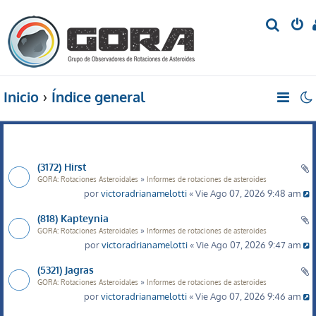
B
u
s
c
Inicio
Índice general
a
r
(3172) Hirst
»
GORA: Rotaciones Asteroidales
Informes de rotaciones de asteroides
por
victoradrianamelotti
« Vie Ago 07, 2026 9:48 am
(818) Kapteynia
»
GORA: Rotaciones Asteroidales
Informes de rotaciones de asteroides
por
victoradrianamelotti
« Vie Ago 07, 2026 9:47 am
(5321) Jagras
»
GORA: Rotaciones Asteroidales
Informes de rotaciones de asteroides
por
victoradrianamelotti
« Vie Ago 07, 2026 9:46 am