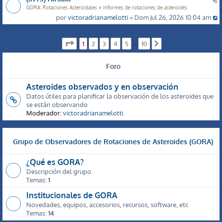
»
GORA: Rotaciones Asteroidales
Informes de rotaciones de asteroides
por
victoradrianamelotti
« Dom Jul 26, 2026 10:04 am
Página
1
de
10
1
2
3
4
5
10
…
Siguiente
Foro
Asteroides observados y en observación
Datos útiles para planificar la observación de los asteroides que
se están observando
Moderador:
victoradrianamelotti
Grupo de Observadores de Rotaciones de Asteroides (GORA)
¿Qué es GORA?
Descripción del grupo.
Temas:
1
Institucionales de GORA
Novedades, equipos, accesorios, recursos, software, etc
Temas:
14