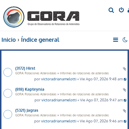
B
u
s
c
Inicio
Índice general
a
r
(3172) Hirst
»
GORA: Rotaciones Asteroidales
Informes de rotaciones de asteroides
por
victoradrianamelotti
« Vie Ago 07, 2026 9:48 am
(818) Kapteynia
»
GORA: Rotaciones Asteroidales
Informes de rotaciones de asteroides
por
victoradrianamelotti
« Vie Ago 07, 2026 9:47 am
(5321) Jagras
»
GORA: Rotaciones Asteroidales
Informes de rotaciones de asteroides
por
victoradrianamelotti
« Vie Ago 07, 2026 9:46 am