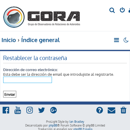
B
u
s
c
Inicio
Índice general
a
r
Restablecer la contraseña
Dirección de correo electrónico:
Esta debe ser la dirección de email que introdujiste al registrarte.
ProLight Style by
Ian Bradley
Desarrollado por
phpBB
® Forum Software © phpBB Limited
Traducción al español por
phpBB España