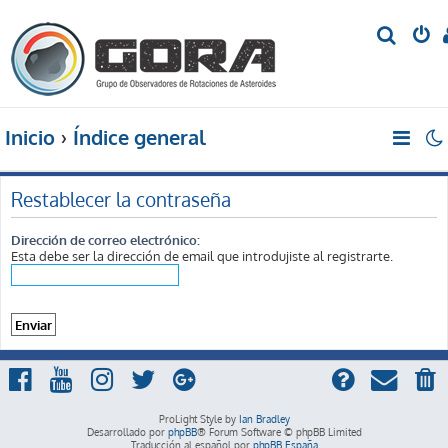
B
u
s
c
Inicio
Índice general
a
r
Restablecer la contraseña
Dirección de correo electrónico:
Esta debe ser la dirección de email que introdujiste al registrarte.
ProLight Style by
Ian Bradley
Desarrollado por
phpBB
® Forum Software © phpBB Limited
Traducción al español por
phpBB España