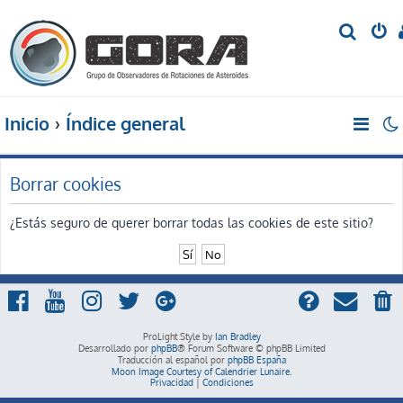
B
u
s
c
Inicio
Índice general
a
r
Borrar cookies
¿Estás seguro de querer borrar todas las cookies de este sitio?
ProLight Style by
Ian Bradley
Desarrollado por
phpBB
® Forum Software © phpBB Limited
Traducción al español por
phpBB España
Moon Image Courtesy of Calendrier Lunaire.
Privacidad
|
Condiciones