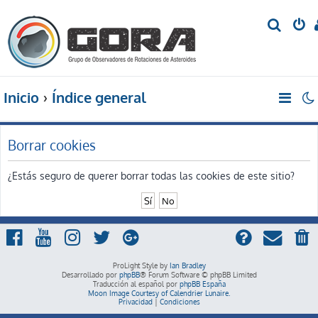
B
u
s
c
Inicio
Índice general
a
r
Borrar cookies
¿Estás seguro de querer borrar todas las cookies de este sitio?
ProLight Style by
Ian Bradley
Desarrollado por
phpBB
® Forum Software © phpBB Limited
Traducción al español por
phpBB España
Moon Image Courtesy of Calendrier Lunaire.
Privacidad
|
Condiciones