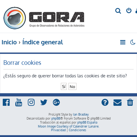
B
u
s
c
Inicio
Índice general
a
r
Borrar cookies
¿Estás seguro de querer borrar todas las cookies de este sitio?
ProLight Style by
Ian Bradley
Desarrollado por
phpBB
® Forum Software © phpBB Limited
Traducción al español por
phpBB España
Moon Image Courtesy of Calendrier Lunaire.
Privacidad
|
Condiciones