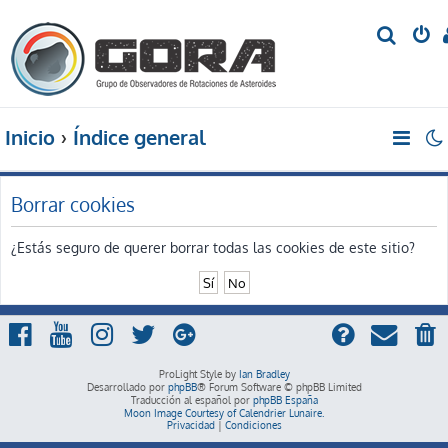
B
u
s
c
Inicio
Índice general
a
r
Borrar cookies
¿Estás seguro de querer borrar todas las cookies de este sitio?
ProLight Style by
Ian Bradley
Desarrollado por
phpBB
® Forum Software © phpBB Limited
Traducción al español por
phpBB España
Moon Image Courtesy of Calendrier Lunaire.
Privacidad
|
Condiciones