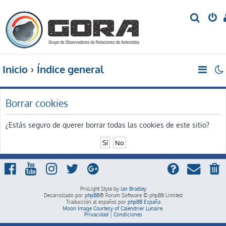
B
u
s
c
Inicio
Índice general
a
r
Borrar cookies
¿Estás seguro de querer borrar todas las cookies de este sitio?
ProLight Style by
Ian Bradley
Desarrollado por
phpBB
® Forum Software © phpBB Limited
Traducción al español por
phpBB España
Moon Image Courtesy of Calendrier Lunaire.
Privacidad
|
Condiciones